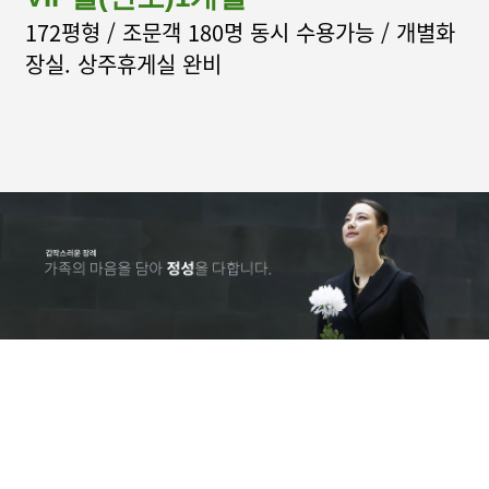
MORE +
172평형 / 조문객 180명 동시 수용가능 / 개별화
장실. 상주휴게실 완비