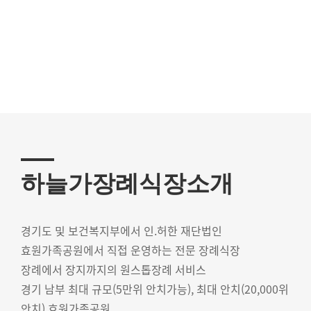
가족의 슬픔을 함께 나누며
위로 할 수 있는
쾌적한 환경과 넓은 공간
하늘家장례식장
031-366-4444
하늘가장례식장소개
MORE +
경기도 및 보건복지부에서 인.허한 재단법인
효원가족공원에서 직접 운영하는 전문 장례식장
장례에서 장지까지의 원스톱장례 서비스
경기 남부 최대 규모(5만위 안치가능), 최대 안치(20,000위
안치) 효원가족공원